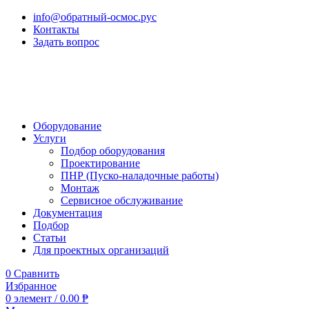
info@обратный-осмос.рус
Контакты
Задать вопрос
Оборудование
Услуги
Подбор оборудования
Проектирование
ПНР (Пуско-наладочные работы)
Монтаж
Сервисное обслуживание
Документация
Подбор
Статьи
Для проектных организаций
0
Сравнить
Избранное
0
элемент
/
0.00
₱