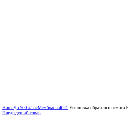
Нажмите, чтобы увеличить
Home
До 500 л/час
Мембрана 4021
Установка обратного осмоса E
Предыдущий товар