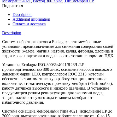
Мембраны 4021
,
Расход 300 л/час
,
Тип мембран LP
Поделиться
Description
Additional information
Оплата и доставка
Description
Системы обратного осмоса Ecolaguz – это мембранные
установки, предназначенные для снижения содержания солей
жёсткости, железа, магния, натрия, калия, фторида, хлорида и
т.д., а также подготовки воды в соответствии с нормами ПДК.
Установка Ecolaguz IRO-300/2×4021/R23/L/LP
производительностью 300 л/час, оснащена насосом высокого
давления марки LEO, контроллером ROC 2315, который
обеспечивает автоматическую работу станции, поэтапное
включение, атоматическую промывку мембран (Flash-мойка),
работу датчиков высокого и низкого давления. В установке
предусмотрен режим рециркуляции для экономии воды,
защита насоса от сухого хода и защита мембран от
избыточного давления.
Система оснащена мембранами типа 4021, исполнение LP до
2000 ppm, высокоселективная, рабочее давление от 10 до 15