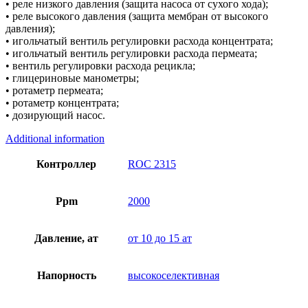
• реле низкого давления (защита насоса от сухого хода);
• реле высокого давления (защита мембран от высокого
давления);
• игольчатый вентиль регулировки расхода концентрата;
• игольчатый вентиль регулировки расхода пермеата;
• вентиль регулировки расхода рецикла;
• глицериновые манометры;
• ротаметр пермеата;
• ротаметр концентрата;
• дозирующий насос.
Additional information
Контроллер
ROC 2315
Ppm
2000
Давление, ат
от 10 до 15 ат
Напорность
высокоселективная