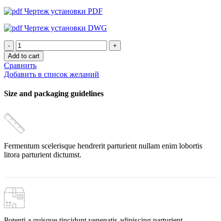
Чертеж установки PDF
Чертеж установки DWG
Установка
обратного
Add to cart
осмоса
Сравнить
Ecolaguz
Добавить в список желаний
IRO-
300/2x4021/R23/L/LP
Size and packaging guidelines
quantity
Fermentum scelerisque hendrerit parturient nullam enim lobortis
litora parturient dictumst.
Potenti a quisque tincidunt venenatis adipiscing parturient