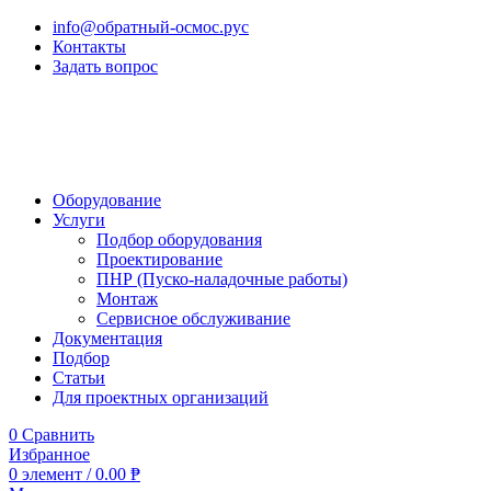
info@обратный-осмос.рус
Контакты
Задать вопрос
Оборудование
Услуги
Подбор оборудования
Проектирование
ПНР (Пуско-наладочные работы)
Монтаж
Сервисное обслуживание
Документация
Подбор
Статьи
Для проектных организаций
0
Сравнить
Избранное
0
элемент
/
0.00
₱