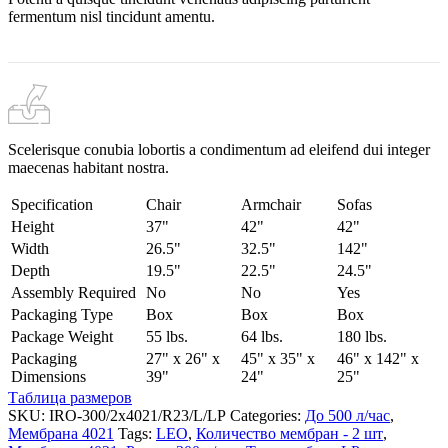
fermentum nisl tincidunt
amentu
.
Scelerisque conubia lobortis a condimentum ad eleifend dui integer
maecenas habitant nostra.
Specification
Chair
Armchair
Sofas
Height
37"
42"
42"
Width
26.5"
32.5"
142"
Depth
19.5"
22.5"
24.5"
Assembly Required
No
No
Yes
Packaging Type
Box
Box
Box
Package Weight
55 lbs.
64 lbs.
180 lbs.
Packaging
27" x 26" x
45" x 35" x
46" x 142" x
Dimensions
39"
24"
25"
Таблица размеров
SKU:
IRO-300/2x4021/R23/L/LP
Categories:
До 500 л/час
,
Мембрана 4021
Tags:
LEO
,
Количество мембран - 2 шт
,