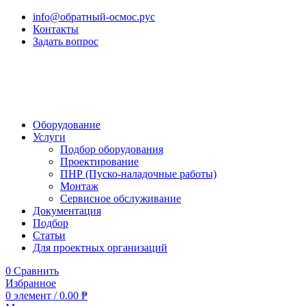
info@обратный-осмос.рус
Контакты
Задать вопрос
Оборудование
Услуги
Подбор оборудования
Проектирование
ПНР (Пуско-наладочные работы)
Монтаж
Сервисное обслуживание
Документация
Подбор
Статьи
Для проектных организаций
0
Сравнить
Избранное
0
элемент
/
0.00
₱