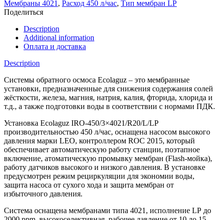
Мембраны 4021
,
Расход 450 л/час
,
Тип мембран LP
Поделиться
Description
Additional information
Оплата и доставка
Description
Системы обратного осмоса Ecolaguz – это мембранные
установки, предназначенные для снижения содержания солей
жёсткости, железа, магния, натрия, калия, фторида, хлорида и
т.д., а также подготовки воды в соответствии с нормами ПДК.
Установка Ecolaguz IRO-450/3×4021/R20/L/LP
производительностью 450 л/час, оснащена насосом высокого
давления марки LEO, контроллером ROC 2015, который
обеспечивает автоматическую работу станции, поэтапное
включение, атоматическую промывку мембран (Flash-мойка),
работу датчиков высокого и низкого давления. В установке
предусмотрен режим рециркуляции для экономии воды,
защита насоса от сухого хода и защита мембран от
избыточного давления.
Система оснащена мембранами типа 4021, исполнение LP до
2000 ppm, высокоселективная, рабочее давление от 10 до 15