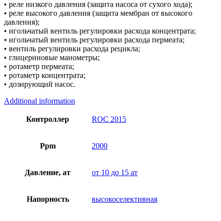
• реле низкого давления (защита насоса от сухого хода);
• реле высокого давления (защита мембран от высокого
давления);
• игольчатый вентиль регулировки расхода концентрата;
• игольчатый вентиль регулировки расхода пермеата;
• вентиль регулировки расхода рецикла;
• глицериновые манометры;
• ротаметр пермеата;
• ротаметр концентрата;
• дозирующий насос.
Additional information
Контроллер
ROC 2015
Ppm
2000
Давление, ат
от 10 до 15 ат
Напорность
высокоселективная