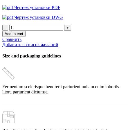
Чертеж установки PDF
Чертеж установки DWG
Установка
обратного
Add to cart
осмоса
Сравнить
Ecolaguz
Добавить в список желаний
IRO-
450/3x4021/R20/L/LP
Size and packaging guidelines
quantity
Fermentum scelerisque hendrerit parturient nullam enim lobortis
litora parturient dictumst.