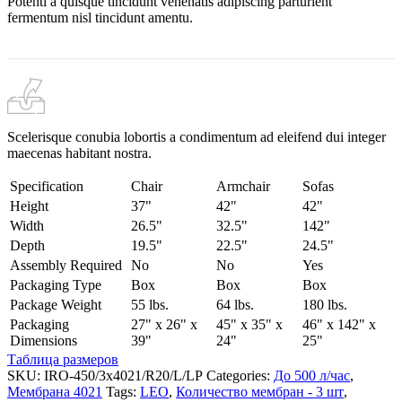
Potenti a quisque tincidunt venenatis adipiscing parturient
fermentum nisl tincidunt
amentu
.
Scelerisque conubia lobortis a condimentum ad eleifend dui integer
maecenas habitant nostra.
Specification
Chair
Armchair
Sofas
Height
37"
42"
42"
Width
26.5"
32.5"
142"
Depth
19.5"
22.5"
24.5"
Assembly Required
No
No
Yes
Packaging Type
Box
Box
Box
Package Weight
55 lbs.
64 lbs.
180 lbs.
Packaging
27" x 26" x
45" x 35" x
46" x 142" x
Dimensions
39"
24"
25"
Таблица размеров
SKU:
IRO-450/3x4021/R20/L/LP
Categories:
До 500 л/час
,
Мембрана 4021
Tags:
LEO
,
Количество мембран - 3 шт
,