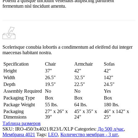
Potenti a quisque tincidunt venenatis adipiscing parturient
fermentum nisl tincidunt
amentu
.
Scelerisque conubia lobortis a condimentum ad eleifend dui integer
maecenas habitant nostra.
Specification
Chair
Armchair
Sofas
Height
37"
42"
42"
Width
26.5"
32.5"
142"
Depth
19.5"
22.5"
24.5"
Assembly Required
No
No
Yes
Packaging Type
Box
Box
Box
Package Weight
55 lbs.
64 lbs.
180 lbs.
Packaging
27" x 26" x
45" x 35" x
46" x 142" x
Dimensions
39"
24"
25"
Таблица размеров
SKU:
IRO-450/3x4021/R23/L/XLP
Categories:
До 500 л/час
,
Мембрана 4021
Tags:
LEO
,
Количество мембран - 3 шт
,