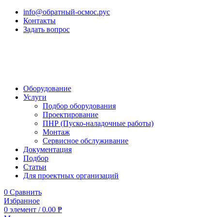
info@обратный-осмос.рус
Контакты
Задать вопрос
Оборудование
Услуги
Подбор оборудования
Проектирование
ПНР (Пуско-наладочные работы)
Монтаж
Сервисное обслуживание
Документация
Подбор
Статьи
Для проектных организаций
0
Сравнить
Избранное
0
элемент
/
0.00
₱