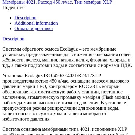
Мембраны 4021
,
Расход 450 л/час
,
Тип мембран XLP
Поделиться
Description
Additional information
Оплата и доставка
Description
Системы обратного осмоса Ecolaguz – это мембранные
установки, предназначенные для снижения содержания солей
жёсткости, железа, магния, натрия, калия, фторида, хлорида и
т.д., а также подготовки воды в соответствии с нормами ПДК.
Установка Ecolaguz IRO-450/3×4021/R23/L/XLP
производительностью 450 л/час, оснащена насосом высокого
давления марки LEO, контроллером ROC 2315, который
обеспечивает автоматическую работу станции, поэтапное
включение, атоматическую промывку мембран (Flash-мойка),
работу датчиков высокого и низкого давления. В установке
предусмотрен режим рециркуляции для экономии воды,
защита насоса от сухого хода и защита мембран от
избыточного давления.
Система оснащена мембранами типа 4021, исполнение XLP
до 500 ppm, сверхнизконапорная, рабочее давление от 6 до 7