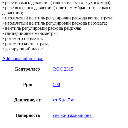
• реле низкого давления (защита насоса от сухого хода);
• реле высокого давления (защита мембран от высокого
давления);
• игольчатый вентиль регулировки расхода концентрата;
• игольчатый вентиль регулировки расхода пермеата;
• вентиль регулировки расхода рецикла;
• глицериновые манометры;
• ротаметр пермеата;
• ротаметр концентрата;
• дозирующий насос.
Additional information
Контроллер
ROC 2315
Ppm
500
Давление, ат
от 6 до 7 ат
Напорность
сверхнизконапорная