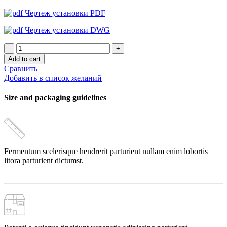
Чертеж установки PDF
Чертеж установки DWG
Установка
обратного
Add to cart
осмоса
Сравнить
Ecolaguz
Добавить в список желаний
IRO-
450/3x4021/R23/L/XLP
Size and packaging guidelines
quantity
Fermentum scelerisque hendrerit parturient nullam enim lobortis
litora parturient dictumst.