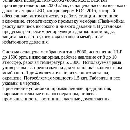
Установка Ecolaguz IRO-2000/2×8080/R20/L/ULP/Dis
производительностью 2000 л/час, оснащена насосом высокого
давления марки LEO, контроллером ROC 2015, который
обеспечивает автоматическую работу станции, поэтапное
включение, атоматическую промывку мембран (Flash-мойка),
работу датчиков высокого и низкого давления. В установке
предусмотрен режим рециркуляции для экономии воды,
защита насоса от сухого хода и защита мембран от
избыточного давления.
Система оснащена мембранами типа 8080, исполнение ULP
до 1500 ppm, низконапорная, рабочее давление от 8 до 10
атмосфер, рабочая температура 5…30С. Используемая рама –
универсальная, предназначена для установок с количеством
мембран от 1 до 4 включительно, из черного металла,
окрашена. Потребляемая мощность 1,5 квт. Габариты и вес
указаны в чертеже.
Применение установки: промышленные предприятия,
паровые котельные и парогенераторы, пищевая
промышленность, гостиницы, частные домовладения.