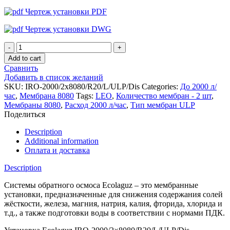
Чертеж установки PDF
Чертеж установки DWG
Установка
обратного
Add to cart
осмоса
Сравнить
Ecolaguz
Добавить в список желаний
IRO-
SKU:
IRO-2000/2x8080/R20/L/ULP/Dis
Categories:
До 2000 л/
2000/2x8080/R20/L/ULP/Dis
час
,
Мембрана 8080
Tags:
LEO
,
Количество мембран - 2 шт
,
quantity
Мембраны 8080
,
Расход 2000 л/час
,
Тип мембран ULP
Поделиться
Description
Additional information
Оплата и доставка
Description
Системы обратного осмоса Ecolaguz – это мембранные
установки, предназначенные для снижения содержания солей
жёсткости, железа, магния, натрия, калия, фторида, хлорида и
т.д., а также подготовки воды в соответствии с нормами ПДК.