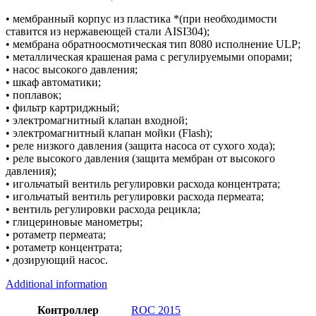
• мембранный корпус из пластика *(при необходимости
ставится из нержавеющей стали AISI304);
• мембрана обратноосмотическая тип 8080 исполнение ULP;
• металлическая крашеная рама с регулируемыми опорами;
• насос высокого давления;
• шкаф автоматики;
• поплавок;
• фильтр картриджный;
• электромагнитный клапан входной;
• электромагнитный клапан мойки (Flash);
• реле низкого давления (защита насоса от сухого хода);
• реле высокого давления (защита мембран от высокого
давления);
• игольчатый вентиль регулировки расхода концентрата;
• игольчатый вентиль регулировки расхода пермеата;
• вентиль регулировки расхода рецикла;
• глицериновые манометры;
• ротаметр пермеата;
• ротаметр концентрата;
• дозирующий насос.
Additional information
Контроллер
ROC 2015