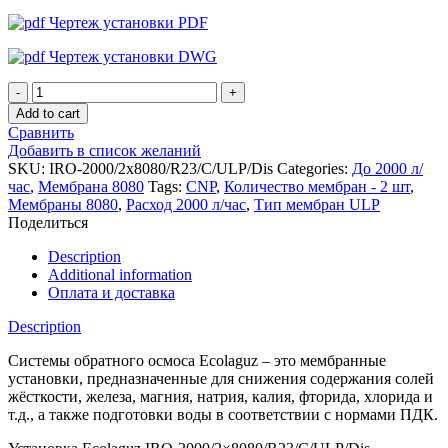
Чертеж установки PDF
Чертеж установки DWG
Установка
обратного
Add to cart
осмоса
Сравнить
Ecolaguz
Добавить в список желаний
IRO-
SKU:
IRO-2000/2x8080/R23/C/ULP/Dis
Categories:
До 2000 л/
2000/2x8080/R23/C/ULP/Dis
час
,
Мембрана 8080
Tags:
CNP
,
Количество мембран - 2 шт
,
quantity
Мембраны 8080
,
Расход 2000 л/час
,
Тип мембран ULP
Поделиться
Description
Additional information
Оплата и доставка
Description
Системы обратного осмоса Ecolaguz – это мембранные
установки, предназначенные для снижения содержания солей
жёсткости, железа, магния, натрия, калия, фторида, хлорида и
т.д., а также подготовки воды в соответствии с нормами ПДК.