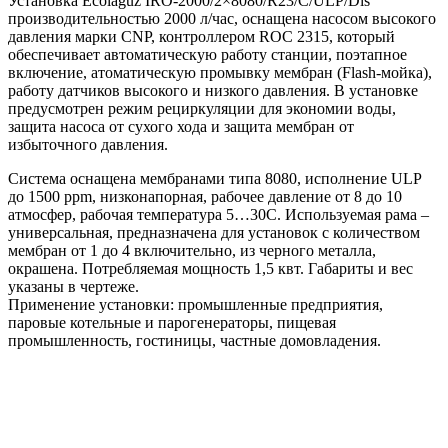
Установка Ecolaguz IRO-2000/2×8080/R23/C/ULP/Dis
производительностью 2000 л/час, оснащена насосом высокого
давления марки CNP, контроллером ROC 2315, который
обеспечивает автоматическую работу станции, поэтапное
включение, атоматическую промывку мембран (Flash-мойка),
работу датчиков высокого и низкого давления. В установке
предусмотрен режим рециркуляции для экономии воды,
защита насоса от сухого хода и защита мембран от
избыточного давления.
Система оснащена мембранами типа 8080, исполнение ULP
до 1500 ppm, низконапорная, рабочее давление от 8 до 10
атмосфер, рабочая температура 5…30С. Используемая рама –
универсальная, предназначена для установок с количеством
мембран от 1 до 4 включительно, из черного металла,
окрашена. Потребляемая мощность 1,5 квт. Габариты и вес
указаны в чертеже.
Применение установки: промышленные предприятия,
паровые котельные и парогенераторы, пищевая
промышленность, гостиницы, частные домовладения.