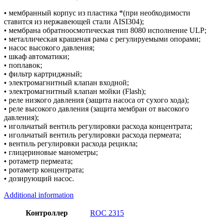
• мембранный корпус из пластика *(при необходимости
ставится из нержавеющей стали AISI304);
• мембрана обратноосмотическая тип 8080 исполнение ULP;
• металлическая крашеная рама с регулируемыми опорами;
• насос высокого давления;
• шкаф автоматики;
• поплавок;
• фильтр картриджный;
• электромагнитный клапан входной;
• электромагнитный клапан мойки (Flash);
• реле низкого давления (защита насоса от сухого хода);
• реле высокого давления (защита мембран от высокого
давления);
• игольчатый вентиль регулировки расхода концентрата;
• игольчатый вентиль регулировки расхода пермеата;
• вентиль регулировки расхода рецикла;
• глицериновые манометры;
• ротаметр пермеата;
• ротаметр концентрата;
• дозирующий насос.
Additional information
Контроллер
ROC 2315