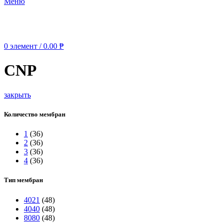
Меню
0
элемент
/
0.00
₱
CNP
закрыть
Количество мембран
1
(36)
2
(36)
3
(36)
4
(36)
Тип мембран
4021
(48)
4040
(48)
8080
(48)