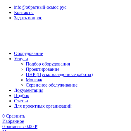
info@обратный-осмос.рус
Контакты
Задать вопрос
Оборудование
Услуги
Подбор оборудования
Проектирование
ПНР (Пуско-наладочные работы)
Монтаж
Сервисное обслуживание
Документация
Подбор
Статьи
Для проектных организаций
0
Сравнить
Избранное
0
элемент
/
0.00
₱