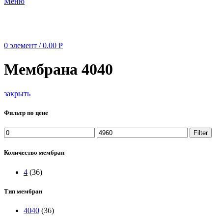
Меню
0
элемент
/
0.00
₱
Мембрана 4040
закрыть
Фильтр по цене
Min
Max
Filter
price
price
Количество мембран
4
(36)
Тип мембран
4040
(36)