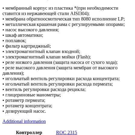
• мембранный корпус из пластика *(при необходимости
ставится из нержавеющей стали AISI304);
• мембрана обратноосмотическая тип 8080 исполнение LP;
• металлическая крашеная рама с регулируемыми опорами;
• насос высокого давления;
• шкаф автоматики;
• поплавок;
• фильтр картриджный;
• электромагнитный клапан входной;
• электромагнитный клапан мойки (Flash);
• реле низкого давления (защита насоса от сухого хода);
• реле высокого давления (защита мембран от высокого
давления);
• игольчатый вентиль регулировки расхода концентрата;
• игольчатый вентиль регулировки расхода пермеата;
• вентиль регулировки расхода рецикла;
• глицериновые манометры;
• ротаметр пермеата;
• ротаметр концентрата;
• дозирующий насос.
Additional information
Контроллер
ROC 2315