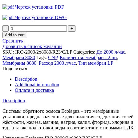
Чертеж установки PDF
Чертеж установки DWG
Установка
обратного
Add to cart
осмоса
Сравнить
Ecolaguz
Добавить в список желаний
IRO-
SKU:
IRO-2000/2x8080/R23/C/LP
Categories:
До 2000 л/час
,
2000/2x8080/R23/C/LP
Мембрана 8080
Tags:
CNP
,
Количество мембран - 2 шт
,
quantity
Мембраны 8080
,
Расход 2000 л/час
,
Тип мембран LP
Поделиться
Description
Additional information
Оплата и доставка
Description
Системы обратного осмоса Ecolaguz – это мембранные
установки, предназначенные для снижения содержания солей
жёсткости, железа, магния, натрия, калия, фторида, хлорида и
т.д., а также подготовки воды в соответствии с нормами ПДК.