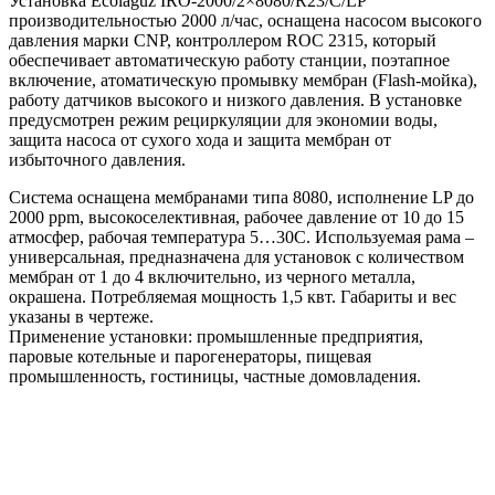
Установка Ecolaguz IRO-2000/2×8080/R23/C/LP
производительностью 2000 л/час, оснащена насосом высокого
давления марки CNP, контроллером ROC 2315, который
обеспечивает автоматическую работу станции, поэтапное
включение, атоматическую промывку мембран (Flash-мойка),
работу датчиков высокого и низкого давления. В установке
предусмотрен режим рециркуляции для экономии воды,
защита насоса от сухого хода и защита мембран от
избыточного давления.
Система оснащена мембранами типа 8080, исполнение LP до
2000 ppm, высокоселективная, рабочее давление от 10 до 15
атмосфер, рабочая температура 5…30С. Используемая рама –
универсальная, предназначена для установок с количеством
мембран от 1 до 4 включительно, из черного металла,
окрашена. Потребляемая мощность 1,5 квт. Габариты и вес
указаны в чертеже.
Применение установки: промышленные предприятия,
паровые котельные и парогенераторы, пищевая
промышленность, гостиницы, частные домовладения.