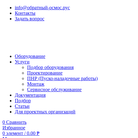
info@обратный-осмос.рус
Контакты
Задать вопрос
Оборудование
Услуги
Подбор оборудования
Проектирование
ПНР (Пуско-наладочные работы)
Монтаж
Сервисное обслуживание
Документация
Подбор
Статьи
Для проектных организаций
0
Сравнить
Избранное
0
элемент
/
0.00
₱