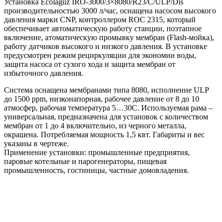
Установка Ecolaguz IRO-3000/3×8080/R23/C/ULP/Dis
производительностью 3000 л/час, оснащена насосом высокого
давления марки CNP, контроллером ROC 2315, который
обеспечивает автоматическую работу станции, поэтапное
включение, атоматическую промывку мембран (Flash-мойка),
работу датчиков высокого и низкого давления. В установке
предусмотрен режим рециркуляции для экономии воды,
защита насоса от сухого хода и защита мембран от
избыточного давления.
Система оснащена мембранами типа 8080, исполнение ULP
до 1500 ppm, низконапорная, рабочее давление от 8 до 10
атмосфер, рабочая температура 5…30С. Используемая рама –
универсальная, предназначена для установок с количеством
мембран от 1 до 4 включительно, из черного металла,
окрашена. Потребляемая мощность 1,5 квт. Габариты и вес
указаны в чертеже.
Применение установки: промышленные предприятия,
паровые котельные и парогенераторы, пищевая
промышленность, гостиницы, частные домовладения.