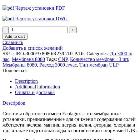
Чертеж установки PDF
Чертеж установки DWG
Установка
обратного
Add to cart
осмоса
Сравнить
Ecolaguz
Добавить в список желаний
IRO-
SKU:
IRO-3000/3x8080/R23/C/ULP/Dis
Categories:
До 3000 л/
3000/3x8080/R23/C/ULP/Dis
час
,
Мембрана 8080
Tags:
CNP
,
Количество мембран - 3 шт
,
quantity
Мембраны 8080
,
Расход 3000 л/час
,
Тип мембран ULP
Поделиться
Description
Additional information
Оплата и доставка
Description
Системы обратного осмоса Ecolaguz – это мембранные
установки, предназначенные для снижения содержания солей
жёсткости, железа, магния, натрия, калия, фторида, хлорида и
т.д., а также подготовки воды в соответствии с нормами ПДК.