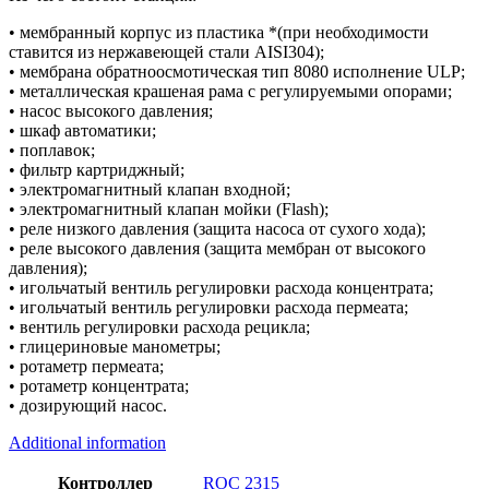
• мембранный корпус из пластика *(при необходимости
ставится из нержавеющей стали AISI304);
• мембрана обратноосмотическая тип 8080 исполнение ULP;
• металлическая крашеная рама с регулируемыми опорами;
• насос высокого давления;
• шкаф автоматики;
• поплавок;
• фильтр картриджный;
• электромагнитный клапан входной;
• электромагнитный клапан мойки (Flash);
• реле низкого давления (защита насоса от сухого хода);
• реле высокого давления (защита мембран от высокого
давления);
• игольчатый вентиль регулировки расхода концентрата;
• игольчатый вентиль регулировки расхода пермеата;
• вентиль регулировки расхода рецикла;
• глицериновые манометры;
• ротаметр пермеата;
• ротаметр концентрата;
• дозирующий насос.
Additional information
Контроллер
ROC 2315