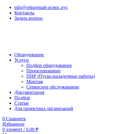
info@обратный-осмос.рус
Контакты
Задать вопрос
Оборудование
Услуги
Подбор оборудования
Проектирование
ПНР (Пуско-наладочные работы)
Монтаж
Сервисное обслуживание
Документация
Подбор
Статьи
Для проектных организаций
0
Сравнить
Избранное
0
элемент
/
0.00
₱