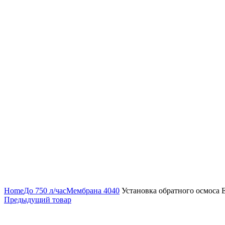
Нажмите, чтобы увеличить
Home
До 750 л/час
Мембрана 4040
Установка обратного осмоса 
Предыдущий товар