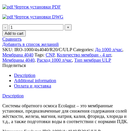
Чертеж установки PDF
Чертеж установки DWG
Установка
обратного
Add to cart
осмоса
Сравнить
Ecolaguz
Добавить в список желаний
IRO-
SKU:
IRO-1000/4x4040/R20/C/ULP
Categories:
До 1000 л/час
,
1000/4x4040/R20/C/ULP
Мембрана 4040
Tags:
CNP
,
Количество мембран - 4 шт
,
quantity
Мембраны 4040
,
Расход 1000 л/час
,
Тип мембран ULP
Поделиться
Description
Additional information
Оплата и доставка
Description
Системы обратного осмоса Ecolaguz – это мембранные
установки, предназначенные для снижения содержания солей
жёсткости, железа, магния, натрия, калия, фторида, хлорида и
т.д., а также подготовки воды в соответствии с нормами ПДК.