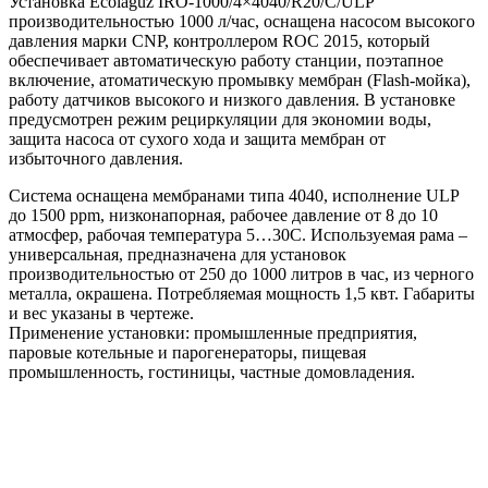
Установка Ecolaguz IRO-1000/4×4040/R20/C/ULP
производительностью 1000 л/час, оснащена насосом высокого
давления марки CNP, контроллером ROC 2015, который
обеспечивает автоматическую работу станции, поэтапное
включение, атоматическую промывку мембран (Flash-мойка),
работу датчиков высокого и низкого давления. В установке
предусмотрен режим рециркуляции для экономии воды,
защита насоса от сухого хода и защита мембран от
избыточного давления.
Система оснащена мембранами типа 4040, исполнение ULP
до 1500 ppm, низконапорная, рабочее давление от 8 до 10
атмосфер, рабочая температура 5…30С. Используемая рама –
универсальная, предназначена для установок
производительностью от 250 до 1000 литров в час, из черного
металла, окрашена. Потребляемая мощность 1,5 квт. Габариты
и вес указаны в чертеже.
Применение установки: промышленные предприятия,
паровые котельные и парогенераторы, пищевая
промышленность, гостиницы, частные домовладения.