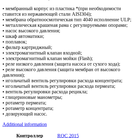
• мембранный корпус из пластика *(при необходимости
ставится из нержавеющей стали AISI304);
• мембрана обратноосмотическая тип 4040 исполнение ULP;
• металлическая крашеная рама с регулируемыми опорами;
• насос высокого давления;
• шкаф автоматики;
• поплавок;
• фильтр картриджный;
• электромагнитный клапан входной;
• электромагнитный клапан мойки (Flash);
• реле низкого давления (защита насоса от сухого хода);
• реле высокого давления (защита мембран от высокого
давления);
• игольчатый вентиль регулировки расхода концентрата;
• игольчатый вентиль регулировки расхода пермеата;
• вентиль регулировки расхода рецикла;
• глицериновые манометры;
• ротаметр пермеата;
• ротаметр концентрата;
• дозирующий насос.
Additional information
Контроллер
ROC 2015