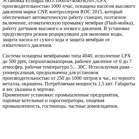
Установка Ecolaguz IRO-1000/4×4040/R20/C/LPX
производительностью 1000 л/час, оснащена насосом высокого
давления марки CNP, контроллером ROC 2015, который
обеспечивает автоматическую работу станции, поэтапное
включение, атоматическую промывку мембран (Flash-мойка),
работу датчиков высокого и низкого давления. В установке
предусмотрен режим рециркуляции для экономии воды,
защита насоса от сухого хода и защита мембран от
избыточного давления.
Система оснащена мембранами типа 4040, исполнение LPX
до 500 ppm, сверхнизконапорная, рабочее давление от 6 до 7
атмосфер, рабочая температура 5…30С. Используемая рама –
универсальная, предназначена для установок
производительностью от 250 до 1000 литров в час, из черного
металла, окрашена. Потребляемая мощность 1,5 квт. Габариты
и вес указаны в чертеже.
Применение установки: промышленные предприятия,
паровые котельные и парогенераторы, пищевая
промышленность, гостиницы, частные домовладения.