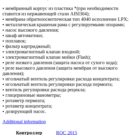
• мембранный корпус из пластика *(при необходимости
ставится из нержавеющей стали AISI304);
• мембрана обратноосмотическая тип 4040 исполнение LPX;
• металлическая крашеная рама с регулируемыми опорами;
• насос высокого давления;
• шкаф автоматики;
• поплавок;
• фильтр картриджный;
• электромагнитный клапан входной;
• электромагнитный клапан мойки (Flash);
• реле низкого давления (защита насоса от сухого хода);
• реле высокого давления (защита мембран от высокого
давления);
• игольчатый вентиль регулировки расхода концентрата;
• игольчатый вентиль регулировки расхода пермеата;
• вентиль регулировки расхода рецикла;
• глицериновые манометры;
• ротаметр пермеата;
• ротаметр концентрата;
• дозирующий насос.
Additional information
Контроллер
ROC 2015