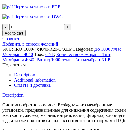
Чертеж установки PDF
Чертеж установки DWG
Установка
обратного
Add to cart
осмоса
Сравнить
Ecolaguz
Добавить в список желаний
IRO-
SKU:
IRO-1000/4x4040/R20/C/XLP
Categories:
До 1000 л/час
,
1000/4x4040/R20/C/XLP
Мембрана 4040
Tags:
CNP
,
Количество мембран - 4 шт
,
quantity
Мембраны 4040
,
Расход 1000 л/час
,
Тип мембран XLP
Поделиться
Description
Additional information
Оплата и доставка
Description
Системы обратного осмоса Ecolaguz – это мембранные
установки, предназначенные для снижения содержания солей
жёсткости, железа, магния, натрия, калия, фторида, хлорида и
т.д., а также подготовки воды в соответствии с нормами ПДК.