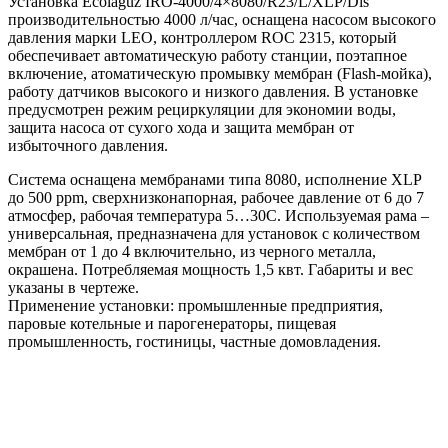
Установка Ecolaguz IRO-4000/4×8080/R23/L/XLP/Dis
производительностью 4000 л/час, оснащена насосом высокого
давления марки LEO, контроллером ROC 2315, который
обеспечивает автоматическую работу станции, поэтапное
включение, атоматическую промывку мембран (Flash-мойка),
работу датчиков высокого и низкого давления. В установке
предусмотрен режим рециркуляции для экономии воды,
защита насоса от сухого хода и защита мембран от
избыточного давления.
Система оснащена мембранами типа 8080, исполнение XLP
до 500 ppm, сверхнизконапорная, рабочее давление от 6 до 7
атмосфер, рабочая температура 5…30С. Используемая рама –
универсальная, предназначена для установок с количеством
мембран от 1 до 4 включительно, из черного металла,
окрашена. Потребляемая мощность 1,5 квт. Габариты и вес
указаны в чертеже.
Применение установки: промышленные предприятия,
паровые котельные и парогенераторы, пищевая
промышленность, гостиницы, частные домовладения.