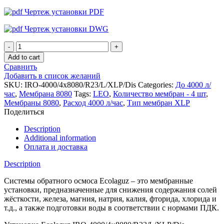
Чертеж установки PDF
Чертеж установки DWG
Установка
обратного
Add to cart
осмоса
Сравнить
Ecolaguz
Добавить в список желаний
IRO-
SKU:
IRO-4000/4x8080/R23/L/XLP/Dis
Categories:
До 4000 л/
4000/4x8080/R23/L/XLP/Dis
час
,
Мембрана 8080
Tags:
LEO
,
Количество мембран - 4 шт
,
quantity
Мембраны 8080
,
Расход 4000 л/час
,
Тип мембран XLP
Поделиться
Description
Additional information
Оплата и доставка
Description
Системы обратного осмоса Ecolaguz – это мембранные
установки, предназначенные для снижения содержания солей
жёсткости, железа, магния, натрия, калия, фторида, хлорида и
т.д., а также подготовки воды в соответствии с нормами ПДК.