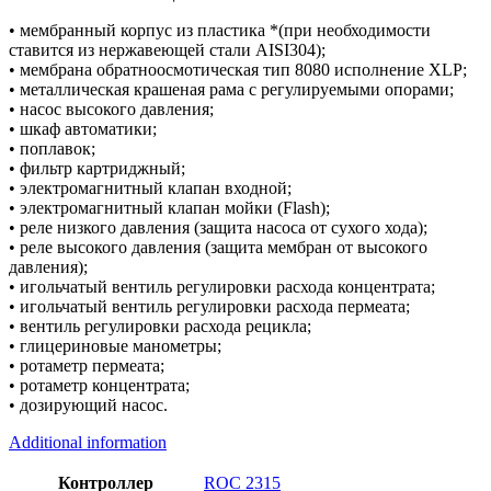
• мембранный корпус из пластика *(при необходимости
ставится из нержавеющей стали AISI304);
• мембрана обратноосмотическая тип 8080 исполнение XLP;
• металлическая крашеная рама с регулируемыми опорами;
• насос высокого давления;
• шкаф автоматики;
• поплавок;
• фильтр картриджный;
• электромагнитный клапан входной;
• электромагнитный клапан мойки (Flash);
• реле низкого давления (защита насоса от сухого хода);
• реле высокого давления (защита мембран от высокого
давления);
• игольчатый вентиль регулировки расхода концентрата;
• игольчатый вентиль регулировки расхода пермеата;
• вентиль регулировки расхода рецикла;
• глицериновые манометры;
• ротаметр пермеата;
• ротаметр концентрата;
• дозирующий насос.
Additional information
Контроллер
ROC 2315