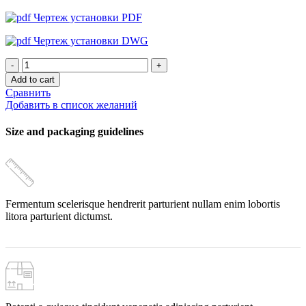
Чертеж установки PDF
Чертеж установки DWG
Установка
обратного
Add to cart
осмоса
Сравнить
Ecolaguz
Добавить в список желаний
IRO-
450/3x4021/R23/L/ULP
Size and packaging guidelines
quantity
Fermentum scelerisque hendrerit parturient nullam enim lobortis
litora parturient dictumst.