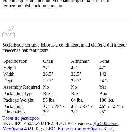
Potenti a quisque tincidunt venenatis adipiscing parturient
fermentum nisl tincidunt
amentu
.
Scelerisque conubia lobortis a condimentum ad eleifend dui integer
maecenas habitant nostra.
Specification
Chair
Armchair
Sofas
Height
37"
42"
42"
Width
26.5"
32.5"
142"
Depth
19.5"
22.5"
24.5"
Assembly Required
No
No
Yes
Packaging Type
Box
Box
Box
Package Weight
55 lbs.
64 lbs.
180 lbs.
Packaging
27" x 26" x
45" x 35" x
46" x 142" x
Dimensions
39"
24"
25"
Таблица размеров
SKU:
IRO-450/3x4021/R23/L/ULP
Categories:
До 500 л/час
,
Мембрана 4021
Tags:
LEO
,
Количество мембран - 3 шт
,