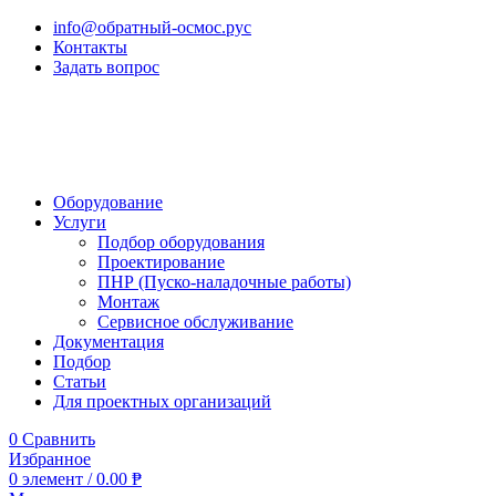
info@обратный-осмос.рус
Контакты
Задать вопрос
Оборудование
Услуги
Подбор оборудования
Проектирование
ПНР (Пуско-наладочные работы)
Монтаж
Сервисное обслуживание
Документация
Подбор
Статьи
Для проектных организаций
0
Сравнить
Избранное
0
элемент
/
0.00
₱