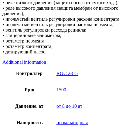
• реле низкого давления (защита насоса от сухого хода);
• реле высокого давления (защита мембран от высокого
давления);
• игольчатый вентиль регулировки расхода концентрата;
• игольчатый вентиль регулировки расхода пермеата;
• вентиль регулировки расхода рецикла;
• глицериновые манометры;
• ротаметр пермеата;
• ротаметр концентрата;
• дозирующий насос.
Additional information
Контроллер
ROC 2315
Ppm
1500
Давление, ат
от 8 до 10 ат
Напорность
низконапорная