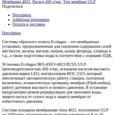
Мембраны 4021
,
Расход 450 л/час
,
Тип мембран ULP
Поделиться
Description
Additional information
Оплата и доставка
Description
Системы обратного осмоса Ecolaguz – это мембранные
установки, предназначенные для снижения содержания солей
жёсткости, железа, магния, натрия, калия, фторида, хлорида и
т.д., а также подготовки воды в соответствии с нормами ПДК.
Установка Ecolaguz IRO-450/3×4021/R23/L/ULP
производительностью 450 л/час, оснащена насосом высокого
давления марки LEO, контроллером ROC 2315, который
обеспечивает автоматическую работу станции, поэтапное
включение, атоматическую промывку мембран (Flash-мойка),
работу датчиков высокого и низкого давления. В установке
предусмотрен режим рециркуляции для экономии воды,
защита насоса от сухого хода и защита мембран от
избыточного давления.
Система оснащена мембранами типа 4021, исполнение ULP
до 1500 ppm, низконапорная, рабочее давление от 8 до 10