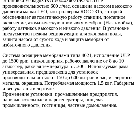
Установка Ecolaguz IRO-600/4×4021/R23/L/ULP
производительностью 600 л/час, оснащена насосом высокого
давления марки LEO, контроллером ROC 2315, который
обеспечивает автоматическую работу станции, поэтапное
включение, атоматическую промывку мембран (Flash-мойка),
работу датчиков высокого и низкого давления. В установке
предусмотрен режим рециркуляции для экономии воды,
защита насоса от сухого хода и защита мембран от
избыточного давления.
Система оснащена мембранами типа 4021, исполнение ULP
до 1500 ppm, низконапорная, рабочее давление от 8 до 10
атмосфер, рабочая температура 5…30С. Используемая рама –
универсальная, предназначена для установок
производительностью от 150 до 600 литров в час, из черного
металла, окрашена. Потребляемая мощность 1,5 квт. Габариты
и вес указаны в чертеже.
Применение установки: промышленные предприятия,
паровые котельные и парогенераторы, пищевая
промышленность, гостиницы, частные домовладения.