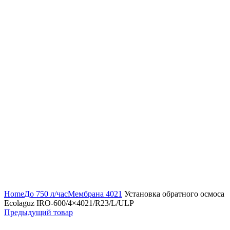
Нажмите, чтобы увеличить
Home
До 750 л/час
Мембрана 4021
Установка обратного осмоса
Ecolaguz IRO-600/4×4021/R23/L/ULP
Предыдущий товар