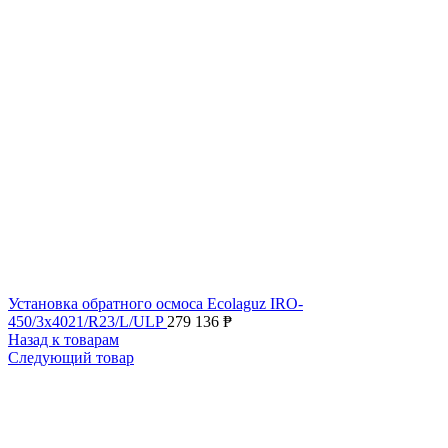
Установка обратного осмоса Ecolaguz IRO-
450/3x4021/R23/L/ULP
279 136
₱
Назад к товарам
Следующий товар