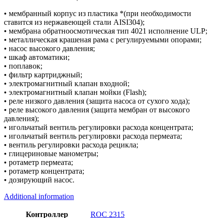
• мембранный корпус из пластика *(при необходимости
ставится из нержавеющей стали AISI304);
• мембрана обратноосмотическая тип 4021 исполнение ULP;
• металлическая крашеная рама с регулируемыми опорами;
• насос высокого давления;
• шкаф автоматики;
• поплавок;
• фильтр картриджный;
• электромагнитный клапан входной;
• электромагнитный клапан мойки (Flash);
• реле низкого давления (защита насоса от сухого хода);
• реле высокого давления (защита мембран от высокого
давления);
• игольчатый вентиль регулировки расхода концентрата;
• игольчатый вентиль регулировки расхода пермеата;
• вентиль регулировки расхода рецикла;
• глицериновые манометры;
• ротаметр пермеата;
• ротаметр концентрата;
• дозирующий насос.
Additional information
Контроллер
ROC 2315