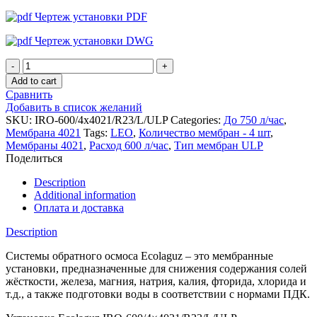
Чертеж установки PDF
Чертеж установки DWG
Установка
обратного
Add to cart
осмоса
Сравнить
Ecolaguz
Добавить в список желаний
IRO-
SKU:
IRO-600/4x4021/R23/L/ULP
Categories:
До 750 л/час
,
600/4x4021/R23/L/ULP
Мембрана 4021
Tags:
LEO
,
Количество мембран - 4 шт
,
quantity
Мембраны 4021
,
Расход 600 л/час
,
Тип мембран ULP
Поделиться
Description
Additional information
Оплата и доставка
Description
Системы обратного осмоса Ecolaguz – это мембранные
установки, предназначенные для снижения содержания солей
жёсткости, железа, магния, натрия, калия, фторида, хлорида и
т.д., а также подготовки воды в соответствии с нормами ПДК.