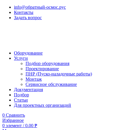
info@обратный-осмос.рус
Контакты
Задать вопрос
Оборудование
Услуги
Подбор оборудования
Проектирование
ПНР (Пуско-наладочные работы)
Монтаж
Сервисное обслуживание
Документация
Подбор
Статьи
Для проектных организаций
0
Сравнить
Избранное
0
элемент
/
0.00
₱