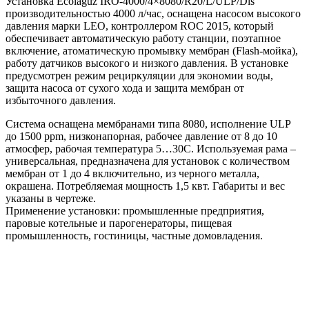
Установка Ecolaguz IRO-4000/4×8080/R20/L/ULP/Dis
производительностью 4000 л/час, оснащена насосом высокого
давления марки LEO, контроллером ROC 2015, который
обеспечивает автоматическую работу станции, поэтапное
включение, атоматическую промывку мембран (Flash-мойка),
работу датчиков высокого и низкого давления. В установке
предусмотрен режим рециркуляции для экономии воды,
защита насоса от сухого хода и защита мембран от
избыточного давления.
Система оснащена мембранами типа 8080, исполнение ULP
до 1500 ppm, низконапорная, рабочее давление от 8 до 10
атмосфер, рабочая температура 5…30С. Используемая рама –
универсальная, предназначена для установок с количеством
мембран от 1 до 4 включительно, из черного металла,
окрашена. Потребляемая мощность 1,5 квт. Габариты и вес
указаны в чертеже.
Применение установки: промышленные предприятия,
паровые котельные и парогенераторы, пищевая
промышленность, гостиницы, частные домовладения.