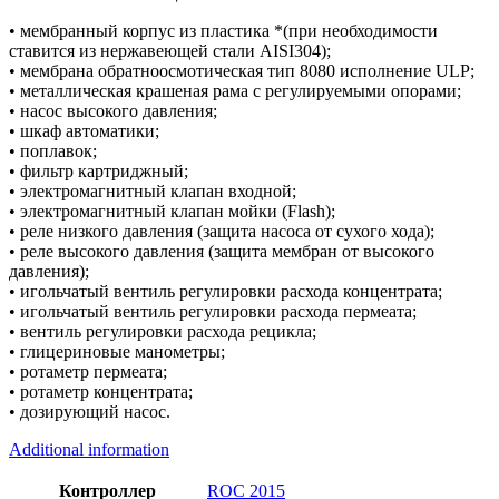
• мембранный корпус из пластика *(при необходимости
ставится из нержавеющей стали AISI304);
• мембрана обратноосмотическая тип 8080 исполнение ULP;
• металлическая крашеная рама с регулируемыми опорами;
• насос высокого давления;
• шкаф автоматики;
• поплавок;
• фильтр картриджный;
• электромагнитный клапан входной;
• электромагнитный клапан мойки (Flash);
• реле низкого давления (защита насоса от сухого хода);
• реле высокого давления (защита мембран от высокого
давления);
• игольчатый вентиль регулировки расхода концентрата;
• игольчатый вентиль регулировки расхода пермеата;
• вентиль регулировки расхода рецикла;
• глицериновые манометры;
• ротаметр пермеата;
• ротаметр концентрата;
• дозирующий насос.
Additional information
Контроллер
ROC 2015