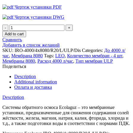
Чертеж установки PDF
Чертеж установки DWG
Установка
обратного
Add to cart
осмоса
Сравнить
Ecolaguz
Добавить в список желаний
IRO-
SKU:
IRO-4000/4x8080/R20/L/ULP/Dis
Categories:
До 4000 л/
4000/4x8080/R20/L/ULP/Dis
час
,
Мембрана 8080
Tags:
LEO
,
Количество мембран - 4 шт
,
quantity
Мембраны 8080
,
Расход 4000 л/час
,
Тип мембран ULP
Поделиться
Description
Additional information
Оплата и доставка
Description
Системы обратного осмоса Ecolaguz – это мембранные
установки, предназначенные для снижения содержания солей
жёсткости, железа, магния, натрия, калия, фторида, хлорида и
т.д., а также подготовки воды в соответствии с нормами ПДК.