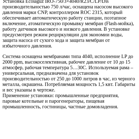
Установка Ecolaguz IRO-750/3×4040/R23/C/LP/Dis
производительностью 750 л/час, оснащена насосом высокого
давления марки CNP, контроллером ROC 2315, который
обеспечивает автоматическую работу станции, поэтапное
включение, атоматическую промывку мембран (Flash-мойка),
работу датчиков высокого и низкого давления. В установке
предусмотрен режим рециркуляции для экономии воды,
защита насоса от сухого хода и защита мембран от
избыточного давления.
Система оснащена мембранами типа 4040, исполнение LP до
2000 ppm, высокоселективная, рабочее давление от 10 до 15
атмосфер, рабочая температура 5…30С. Используемая рама –
универсальная, предназначена для установок
производительностью от 250 до 1000 литров в час, из черного
металла, окрашена. Потребляемая мощность 1,5 квт. Габариты
и вес указаны в чертеже.
Применение установки: промышленные предприятия,
паровые котельные и парогенераторы, пищевая
промышленность, гостиницы, частные домовладения.