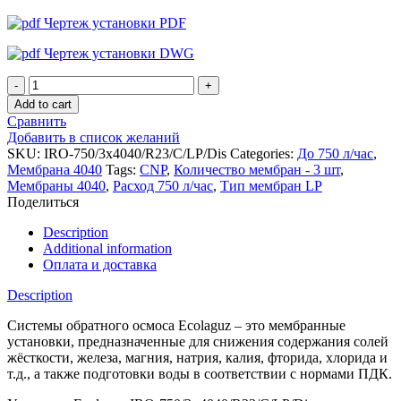
Чертеж установки PDF
Чертеж установки DWG
Установка
обратного
Add to cart
осмоса
Сравнить
Ecolaguz
Добавить в список желаний
IRO-
SKU:
IRO-750/3x4040/R23/C/LP/Dis
Categories:
До 750 л/час
,
750/3x4040/R23/C/LP/Dis
Мембрана 4040
Tags:
CNP
,
Количество мембран - 3 шт
,
quantity
Мембраны 4040
,
Расход 750 л/час
,
Тип мембран LP
Поделиться
Description
Additional information
Оплата и доставка
Description
Системы обратного осмоса Ecolaguz – это мембранные
установки, предназначенные для снижения содержания солей
жёсткости, железа, магния, натрия, калия, фторида, хлорида и
т.д., а также подготовки воды в соответствии с нормами ПДК.