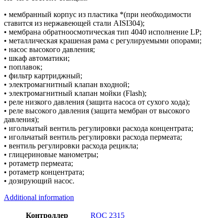
• мембранный корпус из пластика *(при необходимости
ставится из нержавеющей стали AISI304);
• мембрана обратноосмотическая тип 4040 исполнение LP;
• металлическая крашеная рама с регулируемыми опорами;
• насос высокого давления;
• шкаф автоматики;
• поплавок;
• фильтр картриджный;
• электромагнитный клапан входной;
• электромагнитный клапан мойки (Flash);
• реле низкого давления (защита насоса от сухого хода);
• реле высокого давления (защита мембран от высокого
давления);
• игольчатый вентиль регулировки расхода концентрата;
• игольчатый вентиль регулировки расхода пермеата;
• вентиль регулировки расхода рецикла;
• глицериновые манометры;
• ротаметр пермеата;
• ротаметр концентрата;
• дозирующий насос.
Additional information
Контроллер
ROC 2315