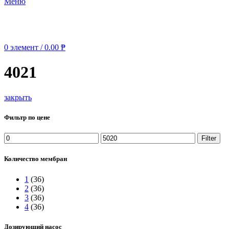
Меню
0
элемент
/
0.00
₱
4021
закрыть
Фильтр по цене
Min
Max
Filter
price
price
Количество мембран
1
(36)
2
(36)
3
(36)
4
(36)
Дозирующий насос