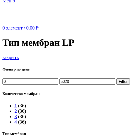
Меню
0
элемент
/
0.00
₱
Тип мембран LP
закрыть
Фильтр по цене
Min
Max
Filter
price
price
Количество мембран
1
(36)
2
(36)
3
(36)
4
(36)
Тип мембран