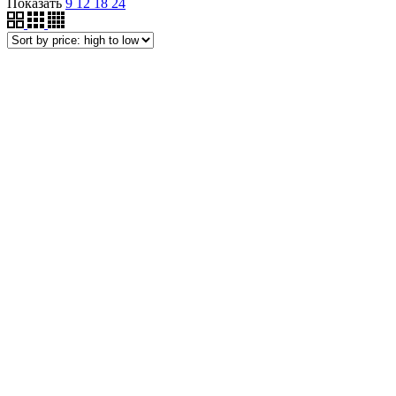
Показать
9
12
18
24