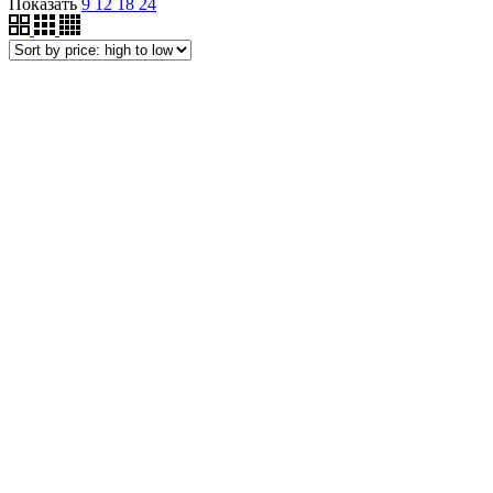
Показать
9
12
18
24