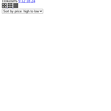
Показать
9
12
18
24