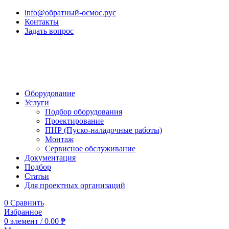
info@обратный-осмос.рус
Контакты
Задать вопрос
Оборудование
Услуги
Подбор оборудования
Проектирование
ПНР (Пуско-наладочные работы)
Монтаж
Сервисное обслуживание
Документация
Подбор
Статьи
Для проектных организаций
0
Сравнить
Избранное
0
элемент
/
0.00
₱