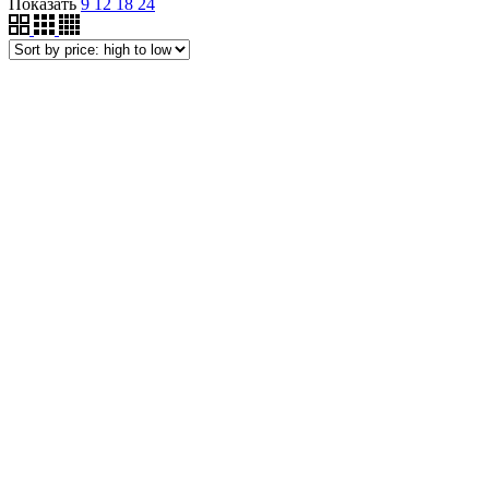
Показать
9
12
18
24